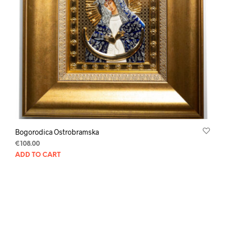
Bogorodica Ostrobramska
€
108.00
ADD TO CART