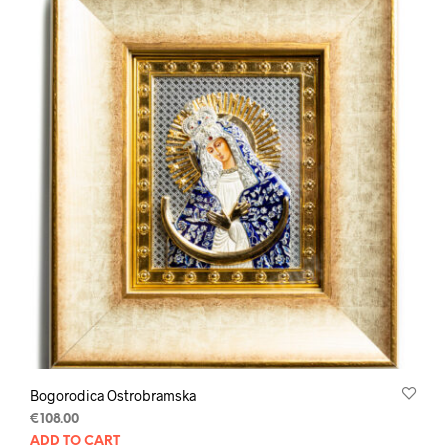
Bogorodica Ostrobramska
€
108.00
ADD TO CART