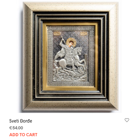
Sveti Đorđe
€
54.00
ADD TO CART