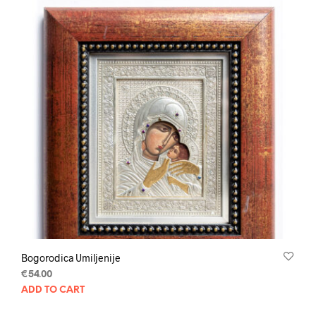
Bogorodica Umiljenije
€
54.00
ADD TO CART