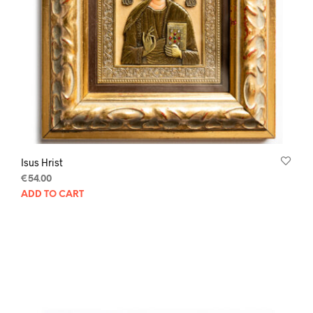
Isus Hrist
€
54.00
ADD TO CART