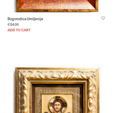
Bogorodica Umiljenije
€
54.00
ADD TO CART