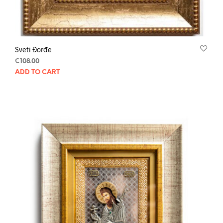
Sveti Đorđe
€
108.00
ADD TO CART