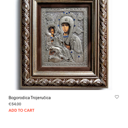
Bogorodica Trojeručica
€
54.00
ADD TO CART