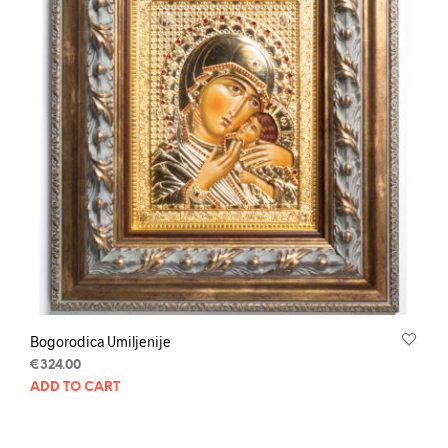
Bogorodica Umiljenije
€
324.00
ADD TO CART