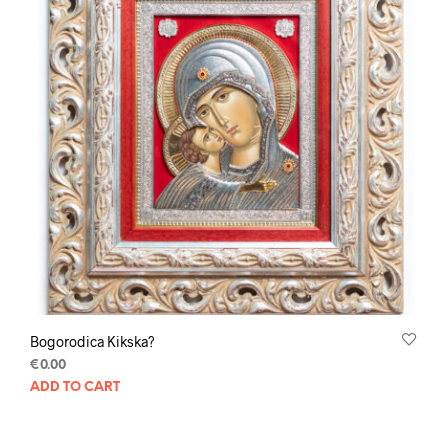
Bogorodica Kikska?
€
0.00
ADD TO CART