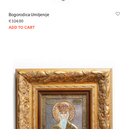
Bogorodica Umiljenije
€
324.00
ADD TO CART