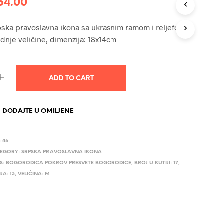
54.00
U
C
T
ska pravoslavna ikona sa ukrasnim ramom i reljefom,
S
dnje veličine, dimenzija: 18x14cm
I
N
T
H
ADD TO CART
E
C
A
R
DODAJTE U OMILJENE
T
.
:
46
EGORY:
SRPSKA PRAVOSLAVNA IKONA
S:
BOGORODICA POKROV PRESVETE BOGORODICE
,
BROJ U KUTIJI: 17
,
JA: 13
,
VELIČINA: M