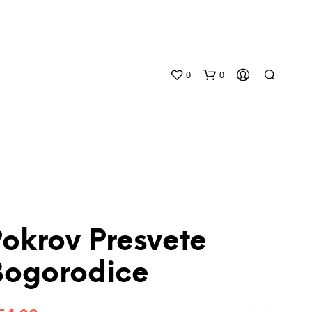
0
0
okrov Presvete
N
O
Bogorodice
P
R
O
D