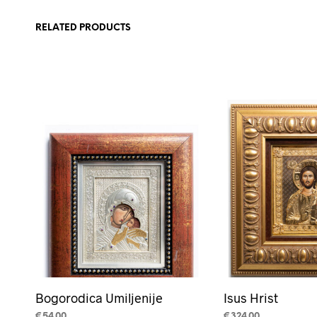
RELATED PRODUCTS
Bogorodica Umiljenije
Isus Hrist
€
54.00
€
324.00