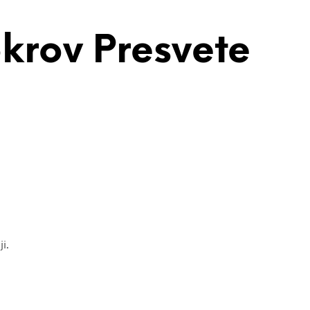
krov Presvete
i.