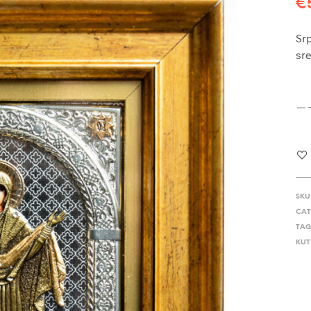
€
Srp
sre
SKU
CAT
TAG
KUTI