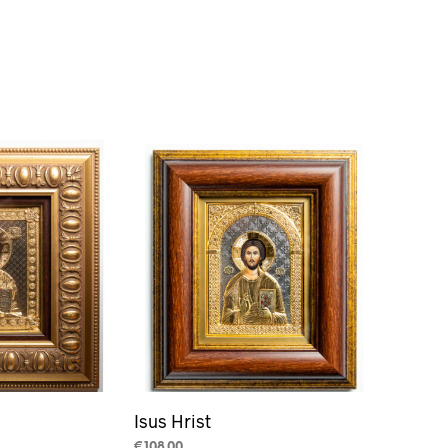
Isus Hrist
€
108.00