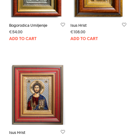
Bogorodica Umiljenije
Isus Hrist
€
54.00
€
108.00
ADD TO CART
ADD TO CART
Isus Hrist