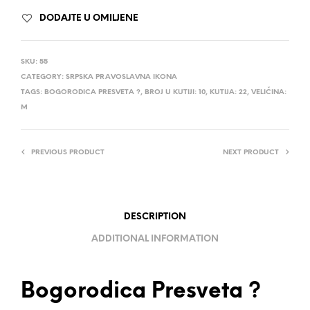
DODAJTE U OMILJENE
SKU:
55
CATEGORY:
SRPSKA PRAVOSLAVNA IKONA
TAGS:
BOGORODICA PRESVETA ?
,
BROJ U KUTIJI: 10
,
KUTIJA: 22
,
VELIČINA:
M
PREVIOUS PRODUCT
NEXT PRODUCT
DESCRIPTION
ADDITIONAL INFORMATION
Bogorodica Presveta ?