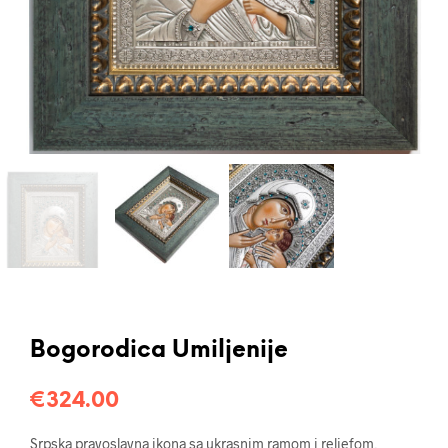
Bogorodica Umiljenije
€
324.00
Srpska pravoslavna ikona sa ukrasnim ramom i reljefom,