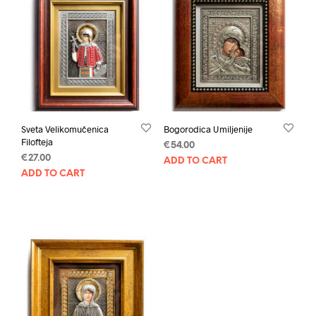
Sveta Velikomučenica
Bogorodica Umiljenije
Filofteja
€
54.00
€
27.00
ADD TO CART
ADD TO CART