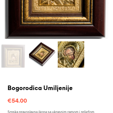
Bogorodica Umiljenije
€
54.00
Srpska pravoslavna ikona sa ukrasnim ramom i reljefom,