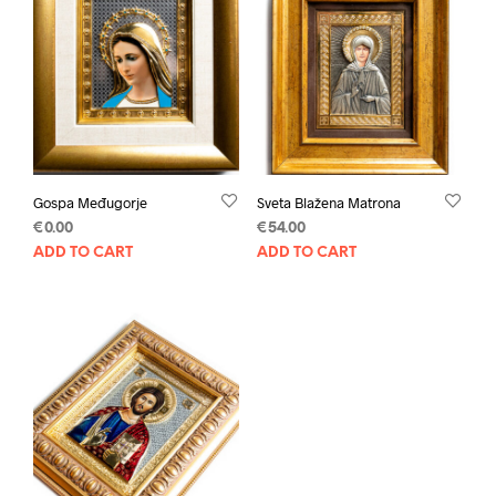
Gospa Međugorje
Sveta Blažena Matrona
€
0.00
€
54.00
ADD TO CART
ADD TO CART