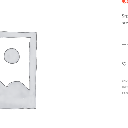
€
Srp
sre
SKU
CAT
TAG