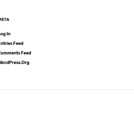
META
Log In
Entries Feed
Comments Feed
WordPress.org