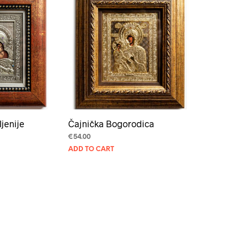
jenije
Čajnička Bogorodica
€
54.00
ADD TO CART