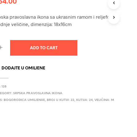
54.00
U
C
T
ska pravoslavna ikona sa ukrasnim ramom i reljefom,
S
dnje veličine, dimenzija: 18x16cm
I
N
T
H
ADD TO CART
E
C
A
R
DODAJTE U OMILJENE
T
.
:
128
EGORY:
SRPSKA PRAVOSLAVNA IKONA
S:
BOGORODICA UMILJENIJE
,
BROJ U KUTIJI: 22
,
KUTIJA: 24
,
VELIČINA: M