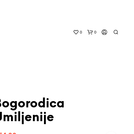
0
0
Bogorodica
N
O
miljenije
P
R
O
D