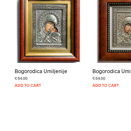
Bogorodica Umiljenije
Bogorodica Umil
€
54.00
€
54.00
ADD TO CART
ADD TO CART