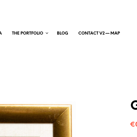
A
THE PORTFOLIO
BLOG
CONTACT V2 — MAP
€