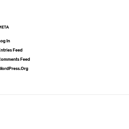
META
Log In
Entries Feed
Comments Feed
WordPress.org