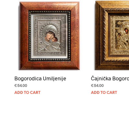
Bogorodica Umiljenije
Čajnička Bogor
€
54.00
€
54.00
ADD TO CART
ADD TO CART