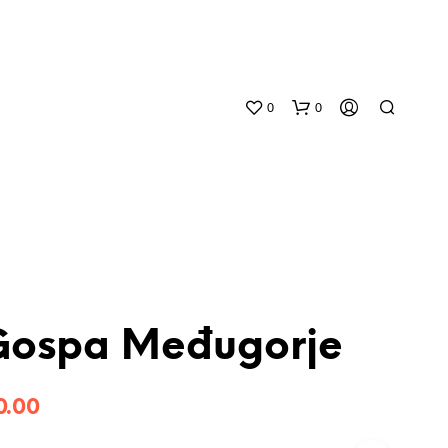
0
0
Gospa Međugorje
N
O
P
0.00
R
O
D