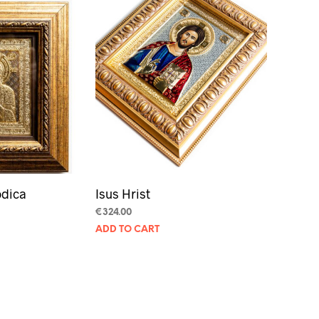
odica
Isus Hrist
€
324.00
ADD TO CART