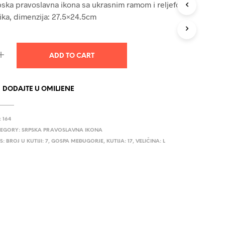
ska pravoslavna ikona sa ukrasnim ramom i reljefom,
U
ika, dimenzija: 27.5×24.5cm
C
T
S
I
N
ADD TO CART
T
H
E
DODAJTE U OMILJENE
C
A
R
:
164
T
.
EGORY:
SRPSKA PRAVOSLAVNA IKONA
S:
BROJ U KUTIJI: 7
,
GOSPA MEĐUGORJE
,
KUTIJA: 17
,
VELIČINA: L