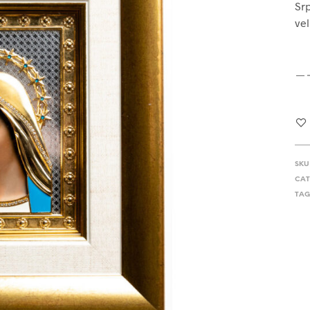
Srp
vel
SKU
CAT
TAG