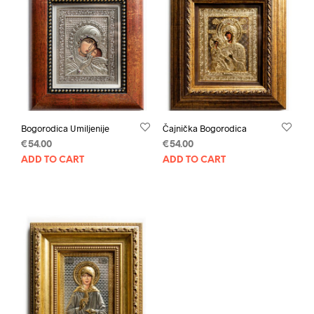
Bogorodica Umiljenije
Čajnička Bogorodica
€
54.00
€
54.00
ADD TO CART
ADD TO CART