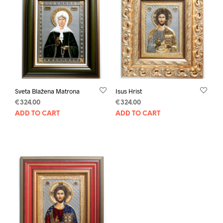
Sveta Blažena Matrona
Isus Hrist
€
324.00
€
324.00
ADD TO CART
ADD TO CART