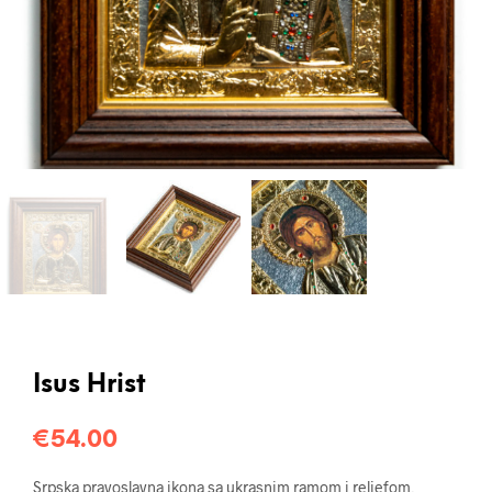
Isus Hrist
€
54.00
Srpska pravoslavna ikona sa ukrasnim ramom i reljefom,