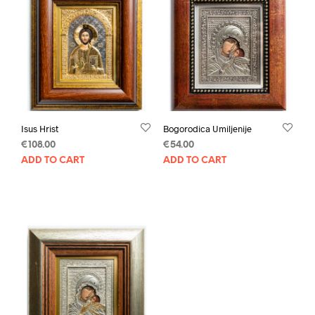
Isus Hrist
Bogorodica Umiljenije
€
108.00
€
54.00
ADD TO CART
ADD TO CART