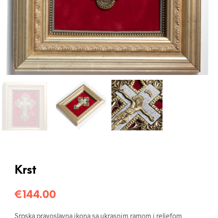
Krst
€
144.00
Srpska pravoslavna ikona sa ukrasnim ramom i reljefom,