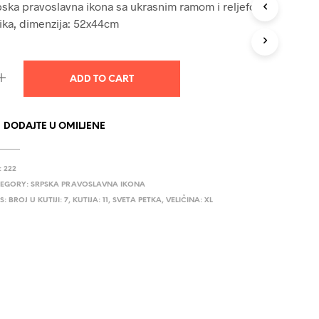
ska pravoslavna ikona sa ukrasnim ramom i reljefom,
U
ika, dimenzija: 52x44cm
C
T
S
I
N
ADD TO CART
T
H
E
DODAJTE U OMILJENE
C
A
R
:
222
T
.
EGORY:
SRPSKA PRAVOSLAVNA IKONA
S:
BROJ U KUTIJI: 7
,
KUTIJA: 11
,
SVETA PETKA
,
VELIČINA: XL