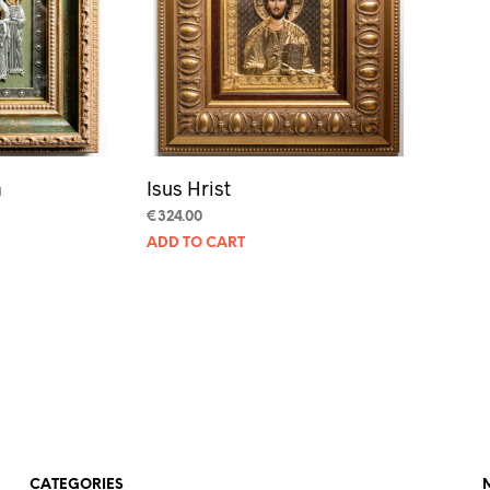
a
Isus Hrist
€
324.00
ADD TO CART
CATEGORIES