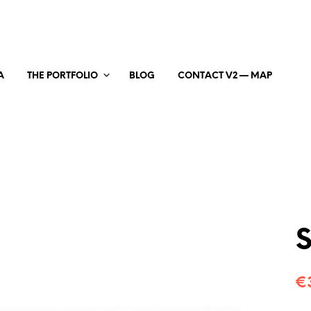
A
THE PORTFOLIO
BLOG
CONTACT V2 — MAP
S
€