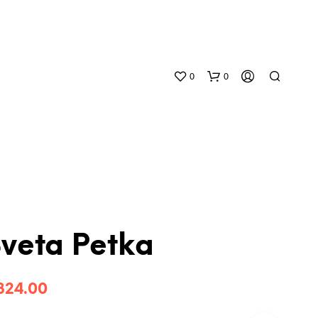
0
0
veta Petka
N
O
P
324.00
R
O
D