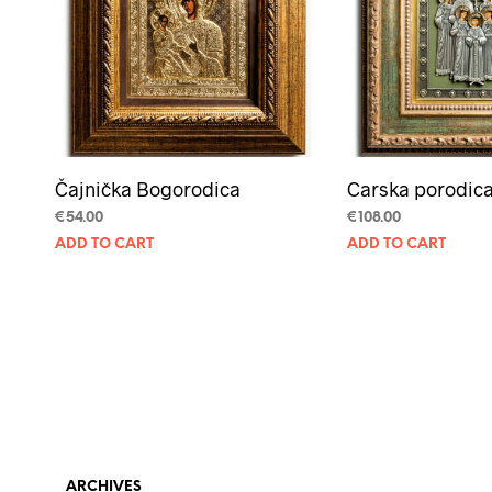
Čajnička Bogorodica
Carska porodic
€
54.00
€
108.00
ADD TO CART
ADD TO CART
ARCHIVES