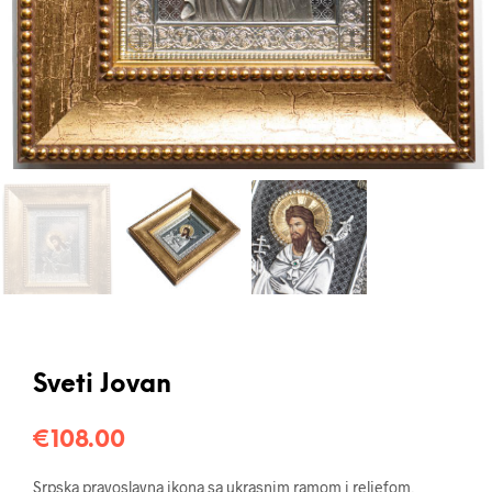
Sveti Jovan
€
108.00
Srpska pravoslavna ikona sa ukrasnim ramom i reljefom,