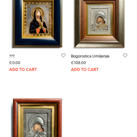
???
Bogorodica Umiljenije
€
0.00
€
108.00
ADD TO CART
ADD TO CART