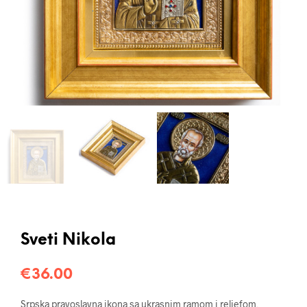
Sveti Nikola
€
36.00
Srpska pravoslavna ikona sa ukrasnim ramom i reljefom,