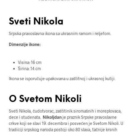
Sveti Nikola
Srpska pravoslavna ikona sa ukrasnim ramom i reljefom.
Dimenzije ikone:
Visina: 16 cm
Širina: 14 cm
Ikona se isporučuje upakovana u zaštitnoj i ukrasnoj kutiji.
O Svetom Nikoli
Sveti Nikola, čudotvorac, zaštitinik siromašnih i moreplovaca,
dece i studenata.
Nikoljdan
je praznik Srpske pravoslavne
crkve koji se slavi 19. decembra i posvećen je Svetom Nikoli. U
tradiciji srpskog naroda postoji oko 80 slava, tačnije krsnih