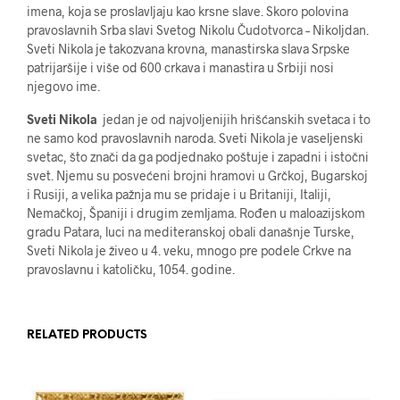
imena, koja se proslavljaju kao krsne slave. Skoro polovina
pravoslavnih Srba slavi Svetog Nikolu Čudotvorca – Nikoljdan.
Sveti Nikola je takozvana krovna, manastirska slava Srpske
patrijaršije i više od 600 crkava i manastira u Srbiji nosi
njegovo ime.
Sveti Nikola
jedan je od najvoljenijih hrišćanskih svetaca i to
ne samo kod pravoslavnih naroda. Sveti Nikola je vaseljenski
svetac, što znači da ga podjednako poštuje i zapadni i istočni
svet. Njemu su posvećeni brojni hramovi u Grčkoj, Bugarskoj
i Rusiji, a velika pažnja mu se pridaje i u Britaniji, Italiji,
Nemačkoj, Španiji i drugim zemljama. Rođen u maloazijskom
gradu Patara, luci na mediteranskoj obali današnje Turske,
Sveti Nikola je živeo u 4. veku, mnogo pre podele Crkve na
pravoslavnu i katoličku, 1054. godine.
RELATED PRODUCTS