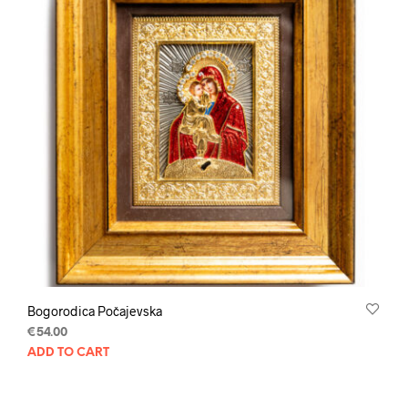
Bogorodica Počajevska
€
54.00
ADD TO CART