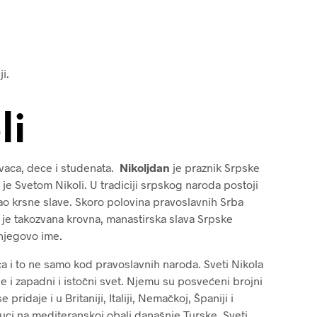
i.
li
ovaca, dece i studenata.
Nikoljdan
je praznik Srpske
je Svetom Nikoli. U tradiciji srpskog naroda postoji
 kao krsne slave. Skoro polovina pravoslavnih Srba
a je takozvana krovna, manastirska slava Srpske
i njegovo ime.
ca i to ne samo kod pravoslavnih naroda. Sveti Nikola
e i zapadni i istočni svet. Njemu su posvećeni brojni
pridaje i u Britaniji, Italiji, Nemačkoj, Španiji i
ci na mediteranskoj obali današnje Turske, Sveti