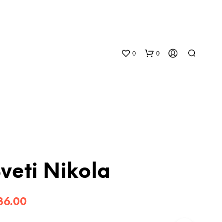
0
0
veti Nikola
N
O
P
36.00
R
O
D