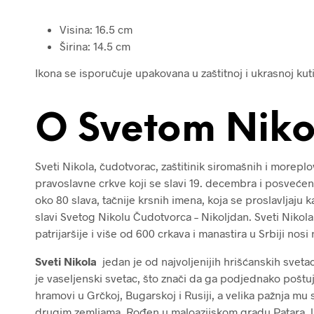
Visina: 16.5 cm
Širina: 14.5 cm
Ikona se isporučuje upakovana u zaštitnoj i ukrasnoj kutij
O Svetom Niko
Sveti Nikola, čudotvorac, zaštitinik siromašnih i morepl
pravoslavne crkve koji se slavi 19. decembra i posvećen 
oko 80 slava, tačnije krsnih imena, koja se proslavljaju
slavi Svetog Nikolu Čudotvorca – Nikoljdan. Sveti Nikol
patrijaršije i više od 600 crkava i manastira u Srbiji nos
Sveti Nikola
jedan je od najvoljenijih hrišćanskih sveta
je vaseljenski svetac, što znači da ga podjednako poštuj
hramovi u Grčkoj, Bugarskoj i Rusiji, a velika pažnja mu se 
drugim zemljama. Rođen u maloazijskom gradu Patara, lu