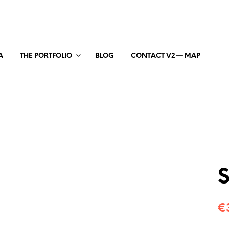
A
THE PORTFOLIO
BLOG
CONTACT V2 — MAP
S
€