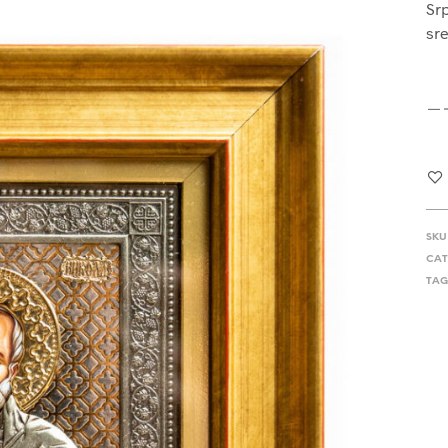
Srp
sre
SKU
CAT
TAG