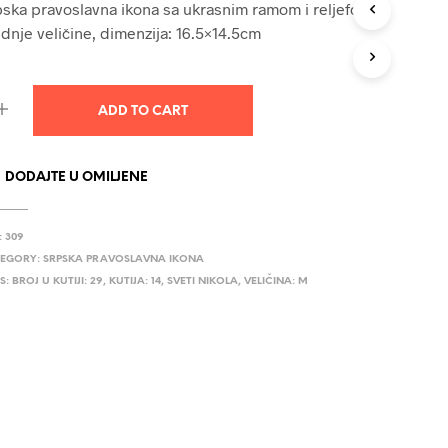
ska pravoslavna ikona sa ukrasnim ramom i reljefom,
U
dnje veličine, dimenzija: 16.5×14.5cm
C
T
S
I
N
ADD TO CART
T
H
E
DODAJTE U OMILJENE
C
A
R
:
309
T
.
EGORY:
SRPSKA PRAVOSLAVNA IKONA
S:
BROJ U KUTIJI: 29
,
KUTIJA: 14
,
SVETI NIKOLA
,
VELIČINA: M