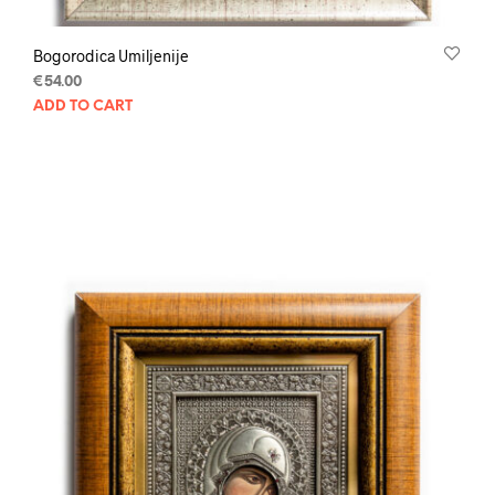
Bogorodica Umiljenije
€
54.00
ADD TO CART