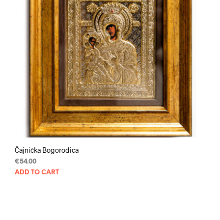
Čajnička Bogorodica
€
54.00
ADD TO CART