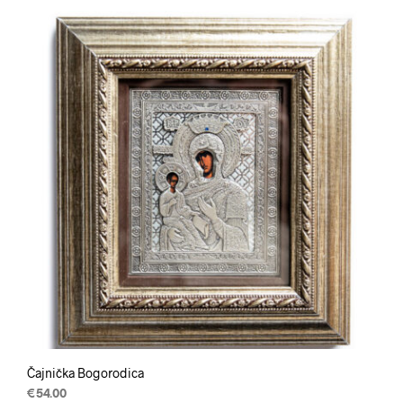
Čajnička Bogorodica
€
54.00