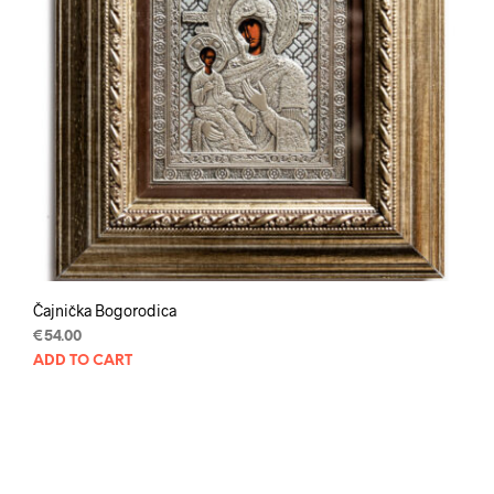
Čajnička Bogorodica
€
54.00
ADD TO CART