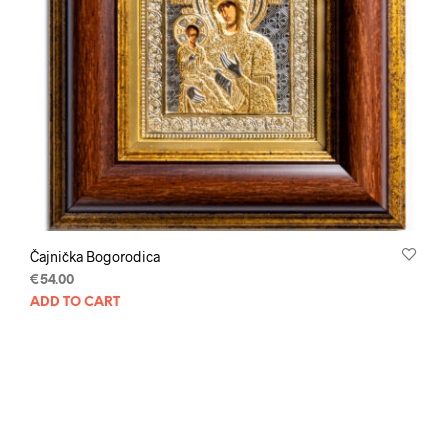
Čajnička Bogorodica
€
54.00
ADD TO CART