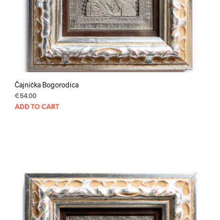
Čajnička Bogorodica
€
54.00
ADD TO CART