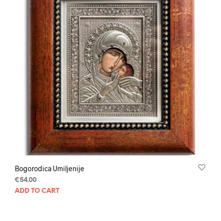
Bogorodica Umiljenije
€
54.00
ADD TO CART