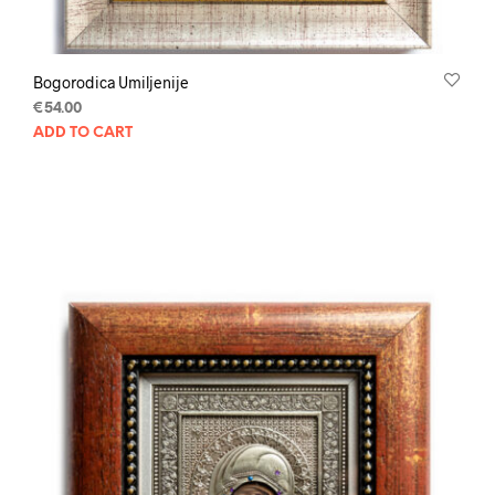
Bogorodica Umiljenije
€
54.00
ADD TO CART