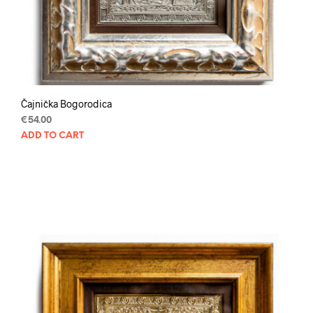
Čajnička Bogorodica
€
54.00
ADD TO CART