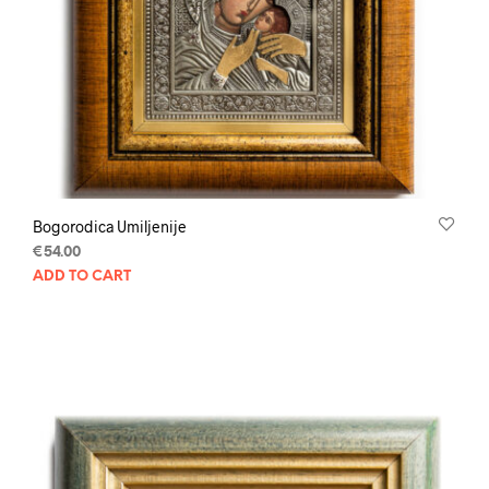
Bogorodica Umiljenije
€
54.00
ADD TO CART