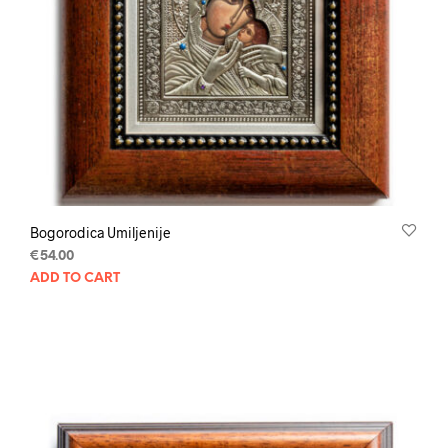
Bogorodica Umiljenije
€
54.00
ADD TO CART