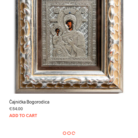
Čajnička Bogorodica
€
54.00
ADD TO CART