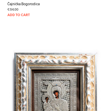
Čajnička Bogorodica
€
54.00
ADD TO CART