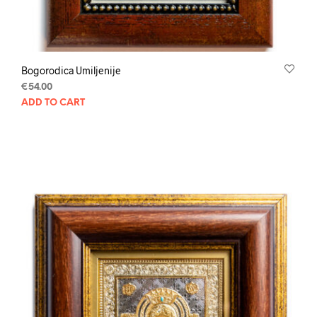
Bogorodica Umiljenije
€
54.00
ADD TO CART