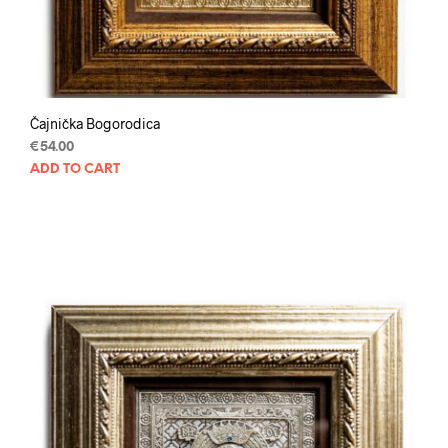
Čajnička Bogorodica
€
54.00
ADD TO CART