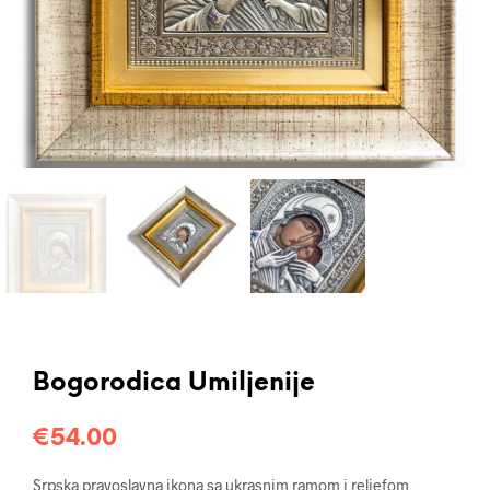
Bogorodica Umiljenije
€
54.00
Srpska pravoslavna ikona sa ukrasnim ramom i reljefom,