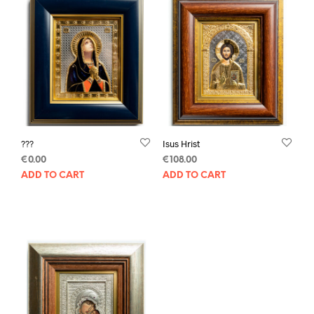
???
Isus Hrist
€
0.00
€
108.00
ADD TO CART
ADD TO CART