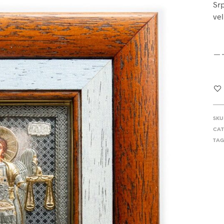
Srp
vel
SKU
CAT
TAG