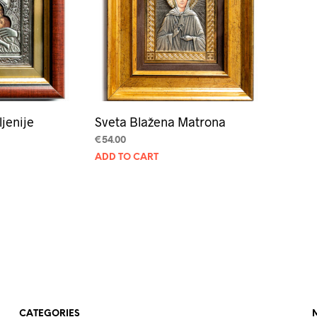
jenije
Sveta Blažena Matrona
€
54.00
ADD TO CART
CATEGORIES