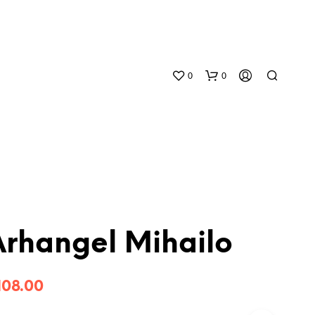
0
0
rhangel Mihailo
N
O
P
108.00
R
O
D