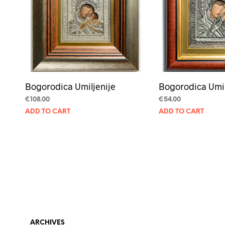
Bogorodica Umiljenije
Bogorodica Umil
€
108.00
€
54.00
ADD TO CART
ADD TO CART
ARCHIVES