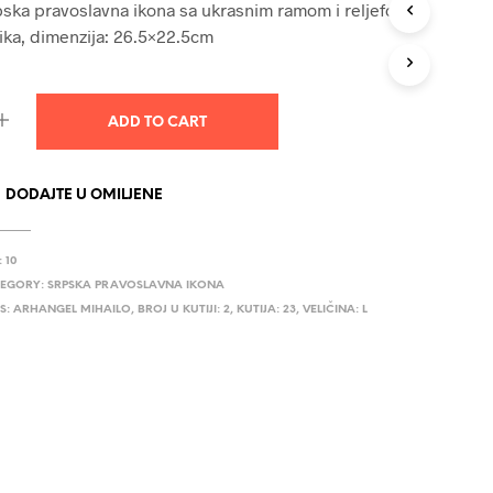
ska pravoslavna ikona sa ukrasnim ramom i reljefom,
U
ika, dimenzija: 26.5×22.5cm
C
T
S
I
N
ADD TO CART
T
H
E
DODAJTE U OMILJENE
C
A
R
:
10
T
.
EGORY:
SRPSKA PRAVOSLAVNA IKONA
S:
ARHANGEL MIHAILO
,
BROJ U KUTIJI: 2
,
KUTIJA: 23
,
VELIČINA: L