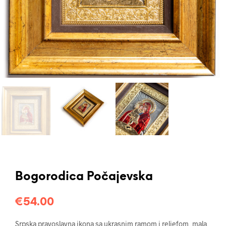
Bogorodica Počajevska
€
54.00
Srpska pravoslavna ikona sa ukrasnim ramom i reljefom, mala,