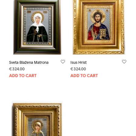
Sveta Blažena Matrona
Isus Hrist
€
324.00
€
324.00
ADD TO CART
ADD TO CART