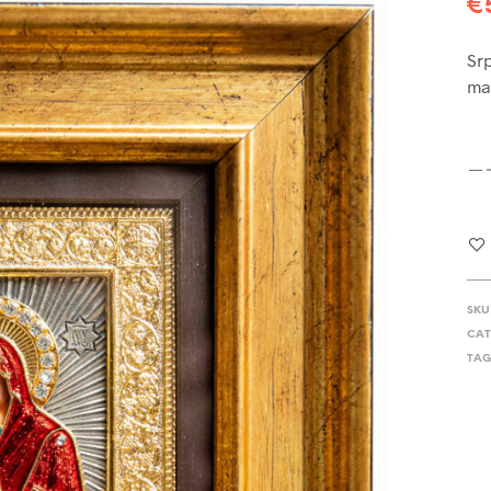
€
Srp
mal
SKU
CAT
TAG