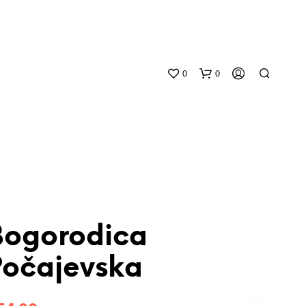
0
0
Bogorodica
N
O
Počajevska
P
R
O
D