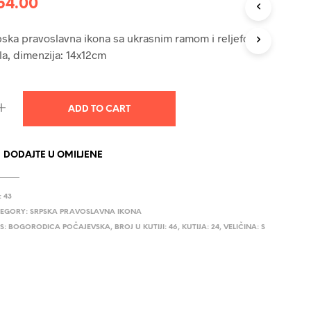
54.00
U
C
T
ska pravoslavna ikona sa ukrasnim ramom i reljefom,
S
a, dimenzija: 14x12cm
I
N
T
H
ADD TO CART
E
C
A
R
DODAJTE U OMILJENE
T
.
:
43
EGORY:
SRPSKA PRAVOSLAVNA IKONA
S:
BOGORODICA POČAJEVSKA
,
BROJ U KUTIJI: 46
,
KUTIJA: 24
,
VELIČINA: S