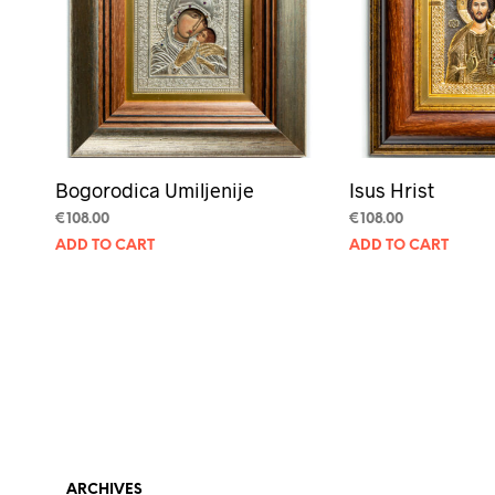
Bogorodica Umiljenije
Isus Hrist
€
108.00
€
108.00
ADD TO CART
ADD TO CART
ARCHIVES