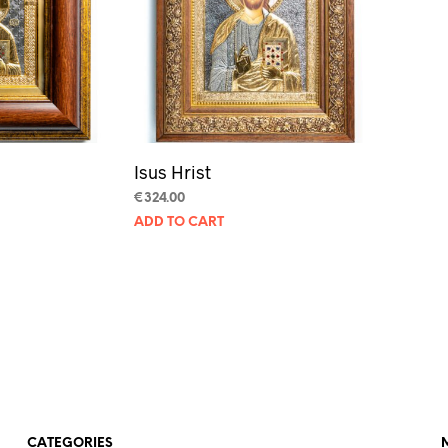
Isus Hrist
€
324.00
ADD TO CART
CATEGORIES