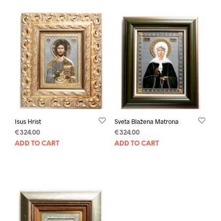
Isus Hrist
Sveta Blažena Matrona
€
324.00
€
324.00
ADD TO CART
ADD TO CART