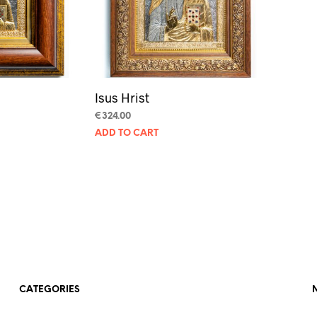
Isus Hrist
€
324.00
ADD TO CART
CATEGORIES