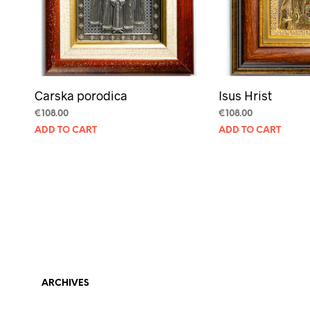
Carska porodica
Isus Hrist
€
108.00
€
108.00
ADD TO CART
ADD TO CART
ARCHIVES