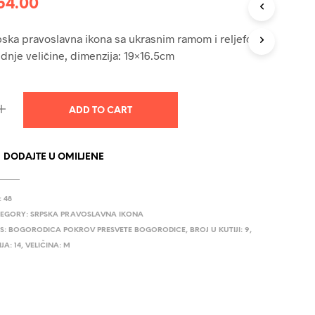
54.00
U
C
T
ska pravoslavna ikona sa ukrasnim ramom i reljefom,
S
dnje veličine, dimenzija: 19×16.5cm
I
N
T
H
ADD TO CART
E
C
A
R
DODAJTE U OMILJENE
T
.
:
48
EGORY:
SRPSKA PRAVOSLAVNA IKONA
S:
BOGORODICA POKROV PRESVETE BOGORODICE
,
BROJ U KUTIJI: 9
,
JA: 14
,
VELIČINA: M