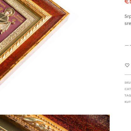
€
Srp
sre
SKU
CAT
TAG
KUTI