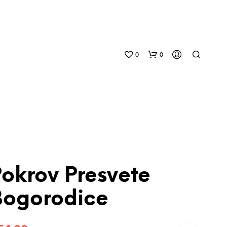
0
0
okrov Presvete
N
O
Bogorodice
P
R
O
D