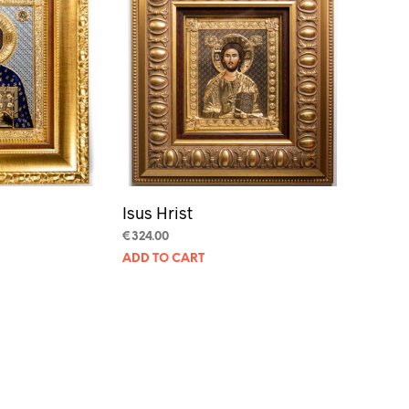
Isus Hrist
€
324.00
ADD TO CART