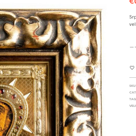
€
Srp
vel
SKU
CAT
TAG
VELI