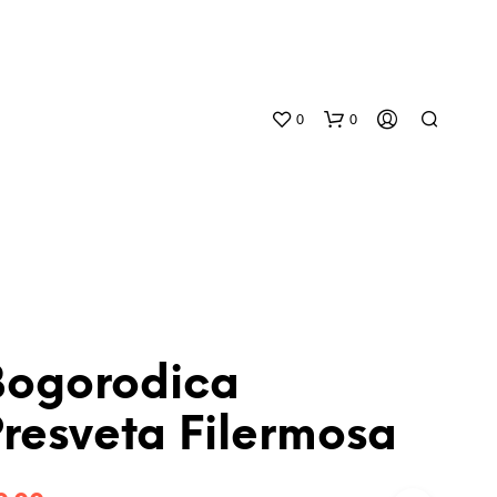
0
0
Bogorodica
N
O
resveta Filermosa
P
R
O
D