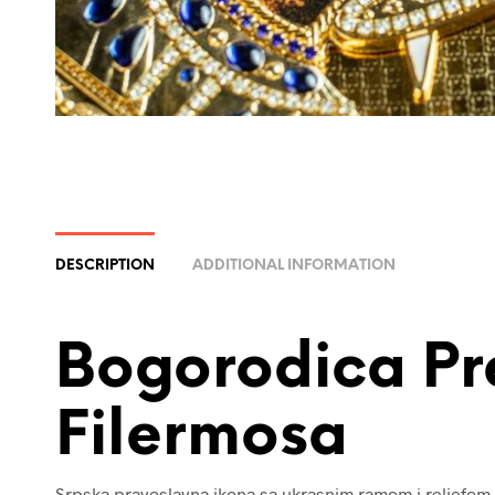
DESCRIPTION
ADDITIONAL INFORMATION
Bogorodica Pr
Filermosa
Srpska pravoslavna ikona sa ukrasnim ramom i reljefom.