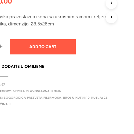
0.00
U
C
T
ska pravoslavna ikona sa ukrasnim ramom i reljefom,
S
ika, dimenzija: 28.5x26cm
I
N
T
H
ADD TO CART
E
C
A
R
DODAJTE U OMILJENE
T
.
:
57
EGORY:
SRPSKA PRAVOSLAVNA IKONA
S:
BOGORODICA PRESVETA FILERMOSA
,
BROJ U KUTIJI: 10
,
KUTIJA: 23
,
ČINA: L