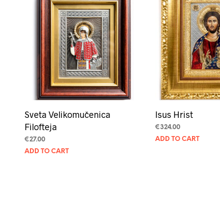
Sveta Velikomučenica
Isus Hrist
Filofteja
€
324.00
ADD TO CART
€
27.00
ADD TO CART