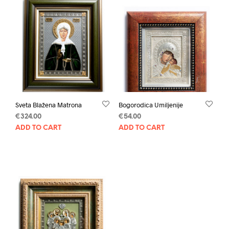
Sveta Blažena Matrona
Bogorodica Umiljenije
€
324.00
€
54.00
ADD TO CART
ADD TO CART