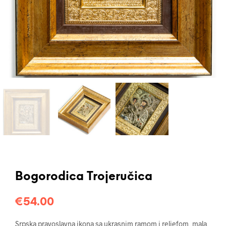
Bogorodica Trojeručica
€
54.00
Srpska pravoslavna ikona sa ukrasnim ramom i reljefom, mala,