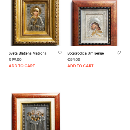
Sveta Blažena Matrona
Bogorodica Umiljenije
€
99.00
€
54.00
ADD TO CART
ADD TO CART