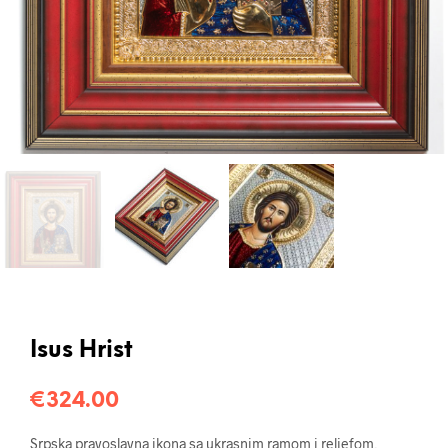
Isus Hrist
€
324.00
Srpska pravoslavna ikona sa ukrasnim ramom i reljefom,