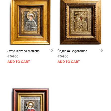
Sveta Blažena Matrona
Čajnička Bogorodica
€
54.00
€
54.00
ADD TO CART
ADD TO CART