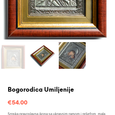
Bogorodica Umiljenije
€
54.00
Srpska pravoslavna ikona sa ukrasnim ramom i reljefom, mala,