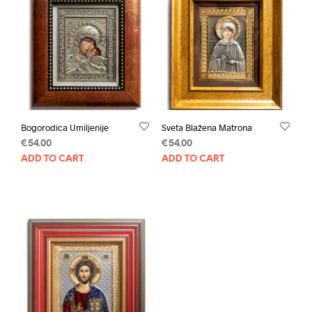
Bogorodica Umiljenije
Sveta Blažena Matrona
€
54.00
€
54.00
ADD TO CART
ADD TO CART