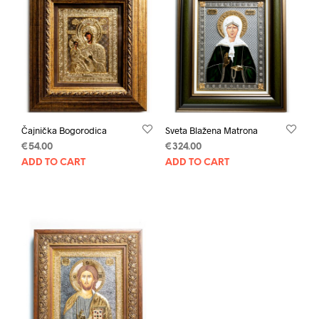
Čajnička Bogorodica
Sveta Blažena Matrona
€
54.00
€
324.00
ADD TO CART
ADD TO CART