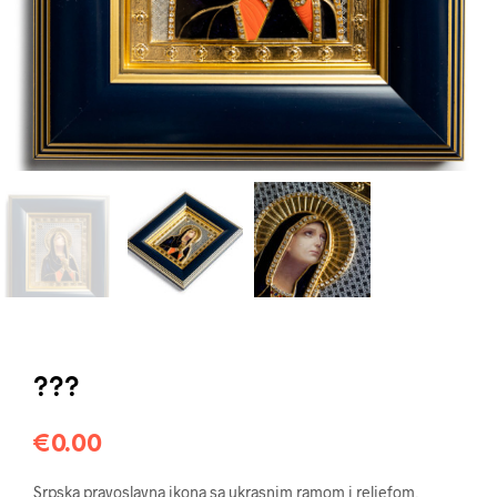
???
€
0.00
Srpska pravoslavna ikona sa ukrasnim ramom i reljefom,