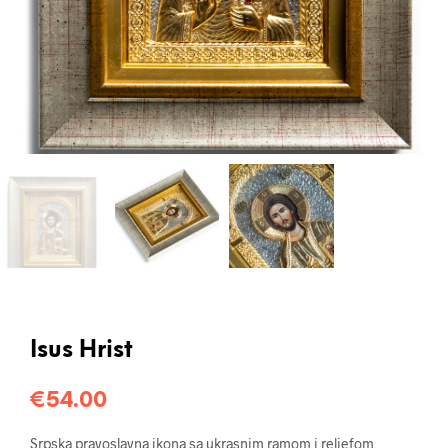
Isus Hrist
€
54.00
Srpska pravoslavna ikona sa ukrasnim ramom i reljefom,