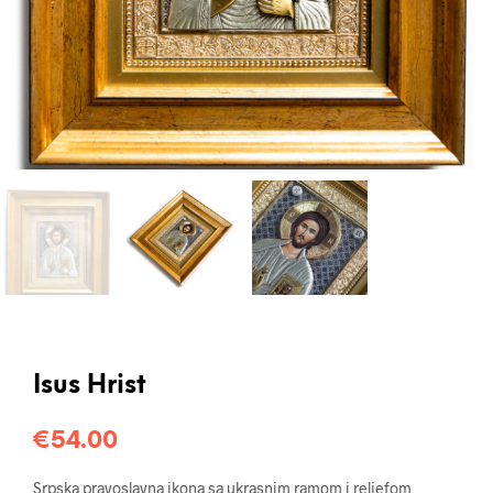
Isus Hrist
€
54.00
Srpska pravoslavna ikona sa ukrasnim ramom i reljefom,