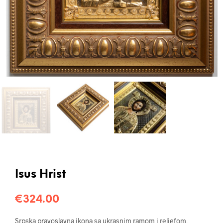
Isus Hrist
€
324.00
Srpska pravoslavna ikona sa ukrasnim ramom i reljefom,