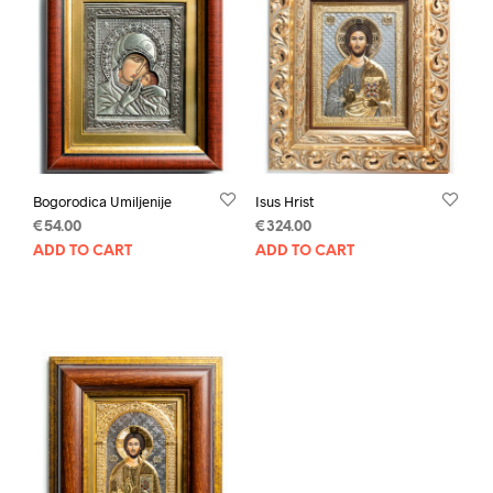
Bogorodica Umiljenije
Isus Hrist
€
54.00
€
324.00
ADD TO CART
ADD TO CART