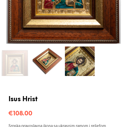
Isus Hrist
€
108.00
Srpska pravoslavna ikona sa ukrasnim ramom i reljefom,