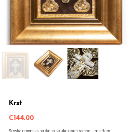
Krst
€
144.00
Srpska pravoslavna ikona sa ukrasnim ramom i reljefom,