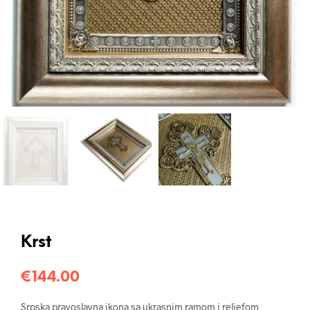
Krst
€
144.00
Srpska pravoslavna ikona sa ukrasnim ramom i reljefom,