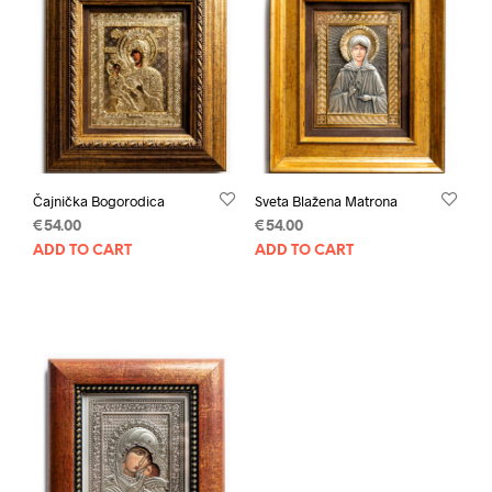
Čajnička Bogorodica
Sveta Blažena Matrona
€
54.00
€
54.00
ADD TO CART
ADD TO CART