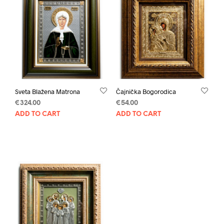
Sveta Blažena Matrona
Čajnička Bogorodica
€
324.00
€
54.00
ADD TO CART
ADD TO CART