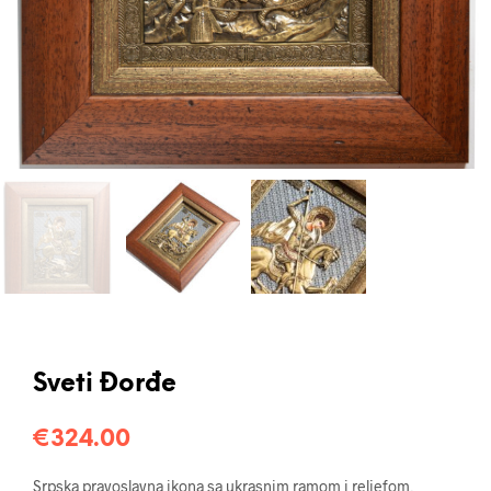
Sveti Đorđe
€
324.00
Srpska pravoslavna ikona sa ukrasnim ramom i reljefom,