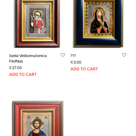
Sveta Velikomučenica
???
Filofteja
€
0.00
€
27.00
ADD TO CART
ADD TO CART