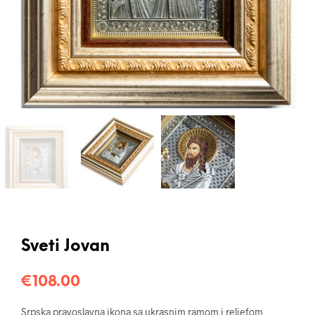
Sveti Jovan
€
108.00
Srpska pravoslavna ikona sa ukrasnim ramom i reljefom,