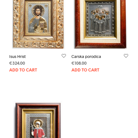
Isus Hrist
Carska porodica
€
324.00
€
108.00
ADD TO CART
ADD TO CART