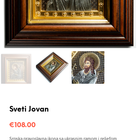
Sveti Jovan
€
108.00
Srpska pravoslavna ikona sa ukrasnim ramom i reljefom,