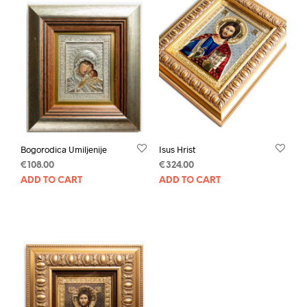
Bogorodica Umiljenije
Isus Hrist
€
108.00
€
324.00
ADD TO CART
ADD TO CART