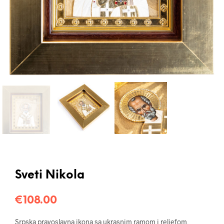
Sveti Nikola
€
108.00
Srpska pravoslavna ikona sa ukrasnim ramom i reljefom,