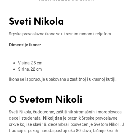
Sveti Nikola
Srpska pravoslavna ikona sa ukrasnim ramom i reljefom.
Dimenzije ikone:
Visina: 25 cm
Širina: 22 cm
Ikona se isporučuje upakovana u zaštitnoj i ukrasnoj kutiji.
O Svetom Nikoli
Sveti Nikola, čudotvorac, zaštitinik siromašnih i moreplovaca,
dece i studenata.
Nikoljdan
je praznik Srpske pravoslavne
crkve koji se slavi 19. decembra i posvećen je Svetom Nikoli. U
tradiciji srpskog naroda postoji oko 80 slava, tačnije krsnih