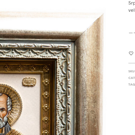
Srp
vel
SKU
CAT
TAG