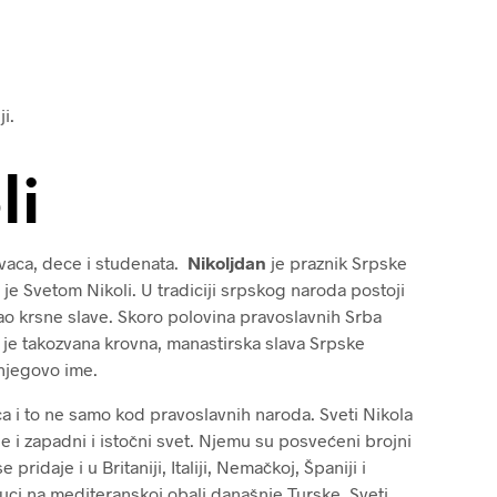
i.
li
ovaca, dece i studenata.
Nikoljdan
je praznik Srpske
je Svetom Nikoli. U tradiciji srpskog naroda postoji
 kao krsne slave. Skoro polovina pravoslavnih Srba
a je takozvana krovna, manastirska slava Srpske
i njegovo ime.
ca i to ne samo kod pravoslavnih naroda. Sveti Nikola
e i zapadni i istočni svet. Njemu su posvećeni brojni
pridaje i u Britaniji, Italiji, Nemačkoj, Španiji i
ci na mediteranskoj obali današnje Turske, Sveti