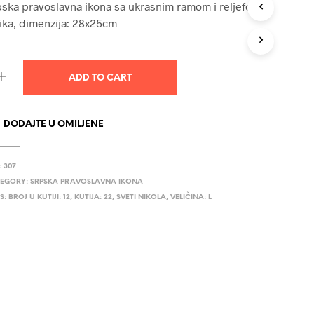
ska pravoslavna ikona sa ukrasnim ramom i reljefom,
U
ika, dimenzija: 28x25cm
C
T
S
I
N
ADD TO CART
T
H
E
DODAJTE U OMILJENE
C
A
R
:
307
T
.
EGORY:
SRPSKA PRAVOSLAVNA IKONA
S:
BROJ U KUTIJI: 12
,
KUTIJA: 22
,
SVETI NIKOLA
,
VELIČINA: L