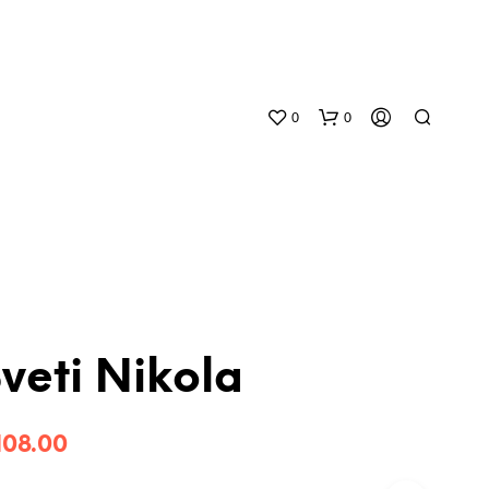
0
0
veti Nikola
N
O
P
108.00
R
O
D