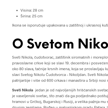
Visina: 28 cm
Širina: 25 cm
Ikona se isporučuje upakovana u zaštitnoj i ukrasnoj kutij
O Svetom Niko
Sveti Nikola, čudotvorac, zaštitinik siromašnih i morepl
pravoslavne crkve koji se slavi 19. decembra i posvećen 
oko 80 slava, tačnije krsnih imena, koja se proslavljaju
slavi Svetog Nikolu Čudotvorca – Nikoljdan. Sveti Nikol
patrijaršije i više od 600 crkava i manastira u Srbiji nos
Sveti Nikola
jedan je od najvoljenijih hrišćanskih sveta
je vaseljenski svetac, što znači da ga podjednako poštuj
hramovi u Grčkoj, Bugarskoj i Rusiji, a velika pažnja mu se 
drugim zemljama. Rođen u maloazijskom gradu Patara, lu