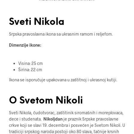
Sveti Nikola
Srpska pravoslavna ikona sa ukrasnim ramom i reljefom.
Dimenzije ikone:
Visina: 25 cm
Širina: 22 cm
Ikona se isporučuje upakovana u zaštitnoj i ukrasnoj kutiji.
O Svetom Nikoli
Sveti Nikola, čudotvorac, zaštitinik siromašnih i moreplovaca,
dece i studenata.
Nikoljdan
je praznik Srpske pravoslavne
crkve koji se slavi 19. decembra i posvećen je Svetom Nikoli. U
tradiciji srpskog naroda postoji oko 80 slava, tačnije krsnih