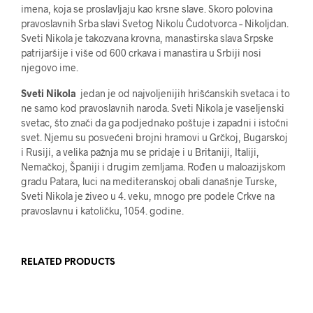
imena, koja se proslavljaju kao krsne slave. Skoro polovina
pravoslavnih Srba slavi Svetog Nikolu Čudotvorca – Nikoljdan.
Sveti Nikola je takozvana krovna, manastirska slava Srpske
patrijaršije i više od 600 crkava i manastira u Srbiji nosi
njegovo ime.
Sveti Nikola
jedan je od najvoljenijih hrišćanskih svetaca i to
ne samo kod pravoslavnih naroda. Sveti Nikola je vaseljenski
svetac, što znači da ga podjednako poštuje i zapadni i istočni
svet. Njemu su posvećeni brojni hramovi u Grčkoj, Bugarskoj
i Rusiji, a velika pažnja mu se pridaje i u Britaniji, Italiji,
Nemačkoj, Španiji i drugim zemljama. Rođen u maloazijskom
gradu Patara, luci na mediteranskoj obali današnje Turske,
Sveti Nikola je živeo u 4. veku, mnogo pre podele Crkve na
pravoslavnu i katoličku, 1054. godine.
RELATED PRODUCTS