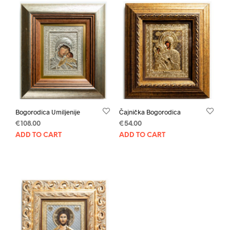
Bogorodica Umiljenije
Čajnička Bogorodica
€
108.00
€
54.00
ADD TO CART
ADD TO CART