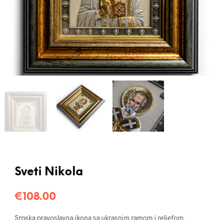
Sveti Nikola
€
108.00
Srpska pravoslavna ikona sa ukrasnim ramom i reljefom,