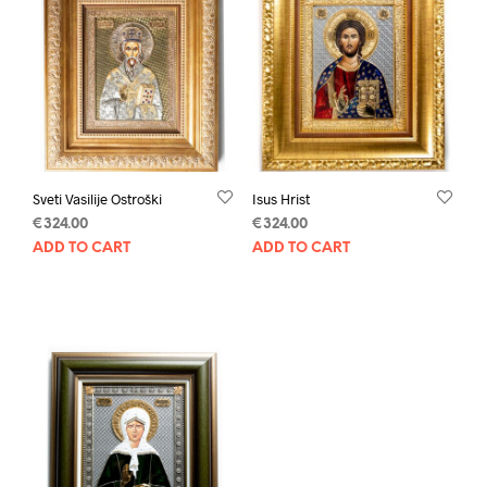
Sveti Vasilije Ostroški
Isus Hrist
€
324.00
€
324.00
ADD TO CART
ADD TO CART