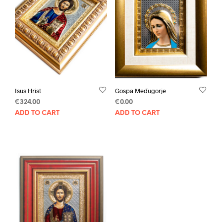
Isus Hrist
Gospa Međugorje
€
324.00
€
0.00
ADD TO CART
ADD TO CART