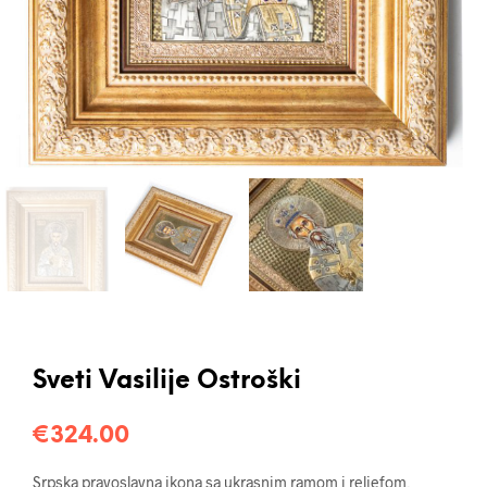
Sveti Vasilije Ostroški
€
324.00
Srpska pravoslavna ikona sa ukrasnim ramom i reljefom,