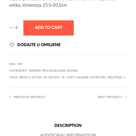
velika, dimenzija: 23.5×20.5cm
ADD TO CART
DODAJTE U OMILJENE
SKU:
387
CATEGORY:
SRPSKA PRAVOSLAVNA IKONA
TAGS:
BROJ U KUTIJI: 24
,
KUTIJA: 19
,
SVETI VASILIJE OSTROŠKI
,
VELIČINA: L
PREVIOUS PRODUCT
NEXT PRODUCT
DESCRIPTION
ADDITIONAL INFORMATION