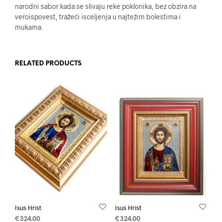
narodni sabor kada se slivaju reke poklonika, bez obzira na
veroispovest, tražeći isceljenja u najtežim bolestima i
mukama.
RELATED PRODUCTS
Isus Hrist
Isus Hrist
€
324.00
€
324.00