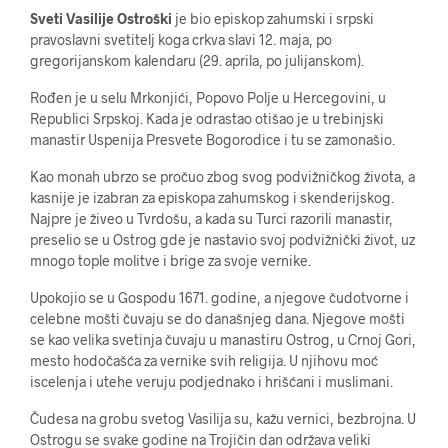
Sveti Vasilije Ostroški
je bio episkop zahumski i srpski
pravoslavni svetitelj koga crkva slavi 12. maja, po
gregorijanskom kalendaru (29. aprila, po julijanskom).
Rođen je u selu Mrkonjići, Popovo Polje u Hercegovini, u
Republici Srpskoj. Kada je odrastao otišao je u trebinjski
manastir Uspenija Presvete Bogorodice i tu se zamonašio.
Kao monah ubrzo se pročuo zbog svog podvižničkog života, a
kasnije je izabran za episkopa zahumskog i skenderijskog.
Najpre je živeo u Tvrdošu, a kada su Turci razorili manastir,
preselio se u Ostrog gde je nastavio svoj podvižnički život, uz
mnogo tople molitve i brige za svoje vernike.
Upokojio se u Gospodu 1671. godine, a njegove čudotvorne i
celebne mošti čuvaju se do današnjeg dana. Njegove mošti
se kao velika svetinja čuvaju u manastiru Ostrog, u Crnoj Gori,
mesto hodočašća za vernike svih religija. U njihovu moć
iscelenja i utehe veruju podjednako i hrišćani i muslimani.
Čudesa na grobu svetog Vasilija su, kažu vernici, bezbrojna. U
Ostrogu se svake godine na Trojičin dan održava veliki