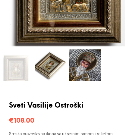
Sveti Vasilije Ostroški
€
108.00
Srpska pravoslavna ikona sa ukrasnim ramom i reljefom,