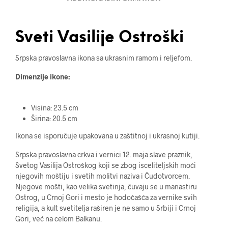
Sveti Vasilije Ostroški
Srpska pravoslavna ikona sa ukrasnim ramom i reljefom.
Dimenzije ikone:
Visina: 23.5 cm
Širina: 20.5 cm
Ikona se isporučuje upakovana u zaštitnoj i ukrasnoj kutiji.
Srpska pravoslavna crkva i vernici 12. maja slave praznik,
Svetog Vasilija Ostroškog koji se zbog isceliteljskih moći
njegovih moštiju i svetih molitvi naziva i Čudotvorcem.
Njegove mošti, kao velika svetinja, čuvaju se u manastiru
Ostrog, u Crnoj Gori i mesto je hodočašća za vernike svih
religija, a kult svetitelja raširen je ne samo u Srbiji i Crnoj
Gori, već na celom Balkanu.