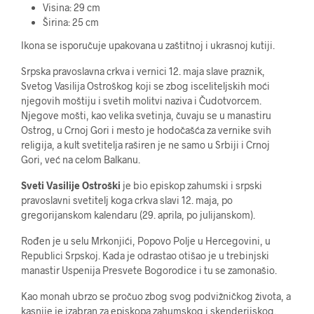
Visina: 29 cm
Širina: 25 cm
Ikona se isporučuje upakovana u zaštitnoj i ukrasnoj kutiji.
Srpska pravoslavna crkva i vernici 12. maja slave praznik,
Svetog Vasilija Ostroškog koji se zbog isceliteljskih moći
njegovih moštiju i svetih molitvi naziva i Čudotvorcem.
Njegove mošti, kao velika svetinja, čuvaju se u manastiru
Ostrog, u Crnoj Gori i mesto je hodočašća za vernike svih
religija, a kult svetitelja raširen je ne samo u Srbiji i Crnoj
Gori, već na celom Balkanu.
Sveti Vasilije Ostroški
je bio episkop zahumski i srpski
pravoslavni svetitelj koga crkva slavi 12. maja, po
gregorijanskom kalendaru (29. aprila, po julijanskom).
Rođen je u selu Mrkonjići, Popovo Polje u Hercegovini, u
Republici Srpskoj. Kada je odrastao otišao je u trebinjski
manastir Uspenija Presvete Bogorodice i tu se zamonašio.
Kao monah ubrzo se pročuo zbog svog podvižničkog života, a
kasnije je izabran za episkopa zahumskog i skenderijskog.