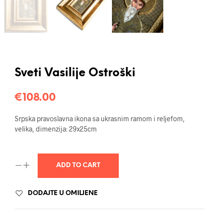
Sveti Vasilije Ostroški
€
108.00
Srpska pravoslavna ikona sa ukrasnim ramom i reljefom,
velika, dimenzija: 29x25cm
ADD TO CART
DODAJTE U OMILJENE