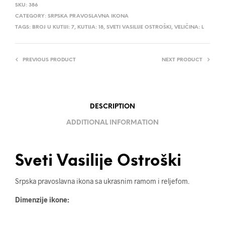
SKU:
386
CATEGORY:
SRPSKA PRAVOSLAVNA IKONA
TAGS:
BROJ U KUTIJI: 7
,
KUTIJA: 18
,
SVETI VASILIJE OSTROŠKI
,
VELIČINA: L
PREVIOUS PRODUCT
NEXT PRODUCT
DESCRIPTION
ADDITIONAL INFORMATION
Sveti Vasilije Ostroški
Srpska pravoslavna ikona sa ukrasnim ramom i reljefom.
Dimenzije ikone: