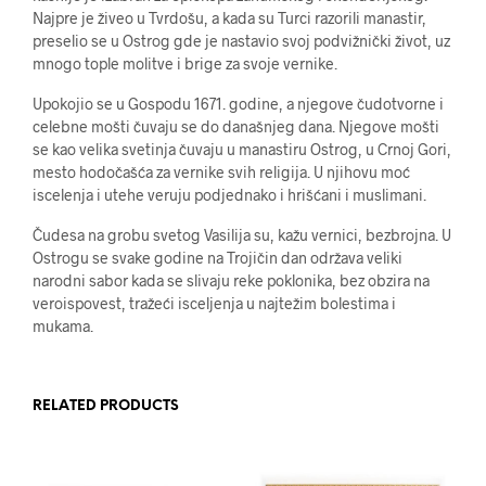
Najpre je živeo u Tvrdošu, a kada su Turci razorili manastir,
preselio se u Ostrog gde je nastavio svoj podvižnički život, uz
mnogo tople molitve i brige za svoje vernike.
Upokojio se u Gospodu 1671. godine, a njegove čudotvorne i
celebne mošti čuvaju se do današnjeg dana. Njegove mošti
se kao velika svetinja čuvaju u manastiru Ostrog, u Crnoj Gori,
mesto hodočašća za vernike svih religija. U njihovu moć
iscelenja i utehe veruju podjednako i hrišćani i muslimani.
Čudesa na grobu svetog Vasilija su, kažu vernici, bezbrojna. U
Ostrogu se svake godine na Trojičin dan održava veliki
narodni sabor kada se slivaju reke poklonika, bez obzira na
veroispovest, tražeći isceljenja u najtežim bolestima i
mukama.
RELATED PRODUCTS