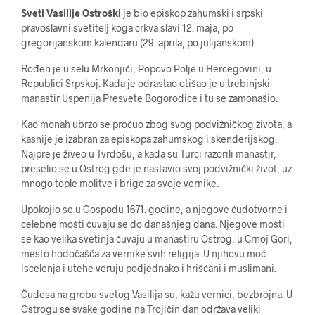
Sveti Vasilije Ostroški
je bio episkop zahumski i srpski
pravoslavni svetitelj koga crkva slavi 12. maja, po
gregorijanskom kalendaru (29. aprila, po julijanskom).
Rođen je u selu Mrkonjići, Popovo Polje u Hercegovini, u
Republici Srpskoj. Kada je odrastao otišao je u trebinjski
manastir Uspenija Presvete Bogorodice i tu se zamonašio.
Kao monah ubrzo se pročuo zbog svog podvižničkog života, a
kasnije je izabran za episkopa zahumskog i skenderijskog.
Najpre je živeo u Tvrdošu, a kada su Turci razorili manastir,
preselio se u Ostrog gde je nastavio svoj podvižnički život, uz
mnogo tople molitve i brige za svoje vernike.
Upokojio se u Gospodu 1671. godine, a njegove čudotvorne i
celebne mošti čuvaju se do današnjeg dana. Njegove mošti
se kao velika svetinja čuvaju u manastiru Ostrog, u Crnoj Gori,
mesto hodočašća za vernike svih religija. U njihovu moć
iscelenja i utehe veruju podjednako i hrišćani i muslimani.
Čudesa na grobu svetog Vasilija su, kažu vernici, bezbrojna. U
Ostrogu se svake godine na Trojičin dan održava veliki