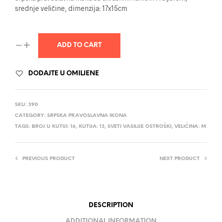
srednje veličine, dimenzija: 17x15cm
ADD TO CART
DODAJTE U OMILJENE
SKU:
390
CATEGORY:
SRPSKA PRAVOSLAVNA IKONA
TAGS:
BROJ U KUTIJI: 16
,
KUTIJA: 13
,
SVETI VASILIJE OSTROŠKI
,
VELIČINA: M
PREVIOUS PRODUCT
NEXT PRODUCT
DESCRIPTION
ADDITIONAL INFORMATION