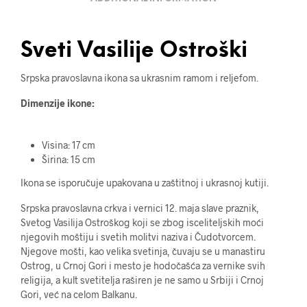
Sveti Vasilije Ostroški
Srpska pravoslavna ikona sa ukrasnim ramom i reljefom.
Dimenzije ikone:
Visina: 17 cm
Širina: 15 cm
Ikona se isporučuje upakovana u zaštitnoj i ukrasnoj kutiji.
Srpska pravoslavna crkva i vernici 12. maja slave praznik,
Svetog Vasilija Ostroškog koji se zbog isceliteljskih moći
njegovih moštiju i svetih molitvi naziva i Čudotvorcem.
Njegove mošti, kao velika svetinja, čuvaju se u manastiru
Ostrog, u Crnoj Gori i mesto je hodočašća za vernike svih
religija, a kult svetitelja raširen je ne samo u Srbiji i Crnoj
Gori, već na celom Balkanu.