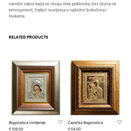
narodni sabor kada se slivaju reke poklonika, bez obzira na
veroispovest, tražeći isceljenja u najtežim bolestima i
mukama.
RELATED PRODUCTS
Bogorodica Umiljenije
Čajnička Bogorodica
€
108.00
€
54.00