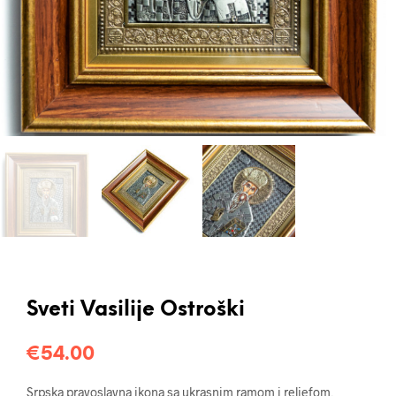
Sveti Vasilije Ostroški
€
54.00
Srpska pravoslavna ikona sa ukrasnim ramom i reljefom,