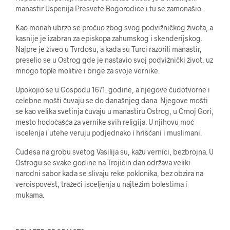
manastir Uspenija Presvete Bogorodice i tu se zamonašio.
Kao monah ubrzo se pročuo zbog svog podvižničkog života, a
kasnije je izabran za episkopa zahumskog i skenderijskog.
Najpre je živeo u Tvrdošu, a kada su Turci razorili manastir,
preselio se u Ostrog gde je nastavio svoj podvižnički život, uz
mnogo tople molitve i brige za svoje vernike.
Upokojio se u Gospodu 1671. godine, a njegove čudotvorne i
celebne mošti čuvaju se do današnjeg dana. Njegove mošti
se kao velika svetinja čuvaju u manastiru Ostrog, u Crnoj Gori,
mesto hodočašća za vernike svih religija. U njihovu moć
iscelenja i utehe veruju podjednako i hrišćani i muslimani.
Čudesa na grobu svetog Vasilija su, kažu vernici, bezbrojna. U
Ostrogu se svake godine na Trojičin dan održava veliki
narodni sabor kada se slivaju reke poklonika, bez obzira na
veroispovest, tražeći isceljenja u najtežim bolestima i
mukama.