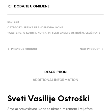
DODAJTE U OMILJENE
SKU:
398
CATEGORY:
SRPSKA PRAVOSLAVNA IKONA
TAGS:
BROJ U KUTIJI: 1
,
KUTIJA: 14
,
SVETI VASILIJE OSTROŠKI
,
VELIČINA: S
PREVIOUS PRODUCT
NEXT PRODUCT
DESCRIPTION
ADDITIONAL INFORMATION
Sveti Vasilije Ostroški
Srpska pravoslavna ikona sa ukrasnim ramom i reljefom.