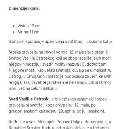
Dimenzije ikone:
Visina: 13 cm
Širina: 11 cm
Ikona se isporučuje upakovana u zaštitnoj i ukrasnoj kutiji.
Srpska pravoslavna crkva i vernici 12. maja slave praznik,
Svetog Vasilija Ostroškog koji se zbog isceliteljskih moći
njegovih moštiju i svetih molitvi naziva i Čudotvorcem.
Njegove mošti, kao velika svetinja, čuvaju se u manastiru
Ostrog, u Crnoj Gori i mesto je hodočašća za vernike svih
religija, a kult svetitelja raširen je ne samo u Srbiji i Crnoj
Gori, već na celom Balkanu.
Sveti Vasilije Ostroški
je bio episkop zahumski i srpski
pravoslavni svetitelj koga crkva slavi 12. maja, po
gregorijanskom kalendaru (29. aprila, po julijanskom).
Rođen je u selu Mrkonjići, Popovo Polje u Hercegovini, u
Republici Srpskoj. Kada je odrastao otišao je u trebinjski