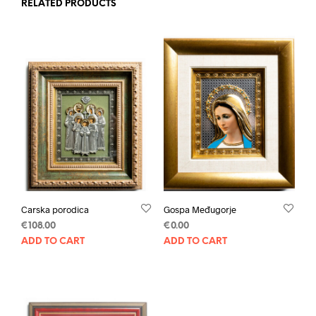
RELATED PRODUCTS
Carska porodica
Gospa Međugorje
€
108.00
€
0.00
ADD TO CART
ADD TO CART